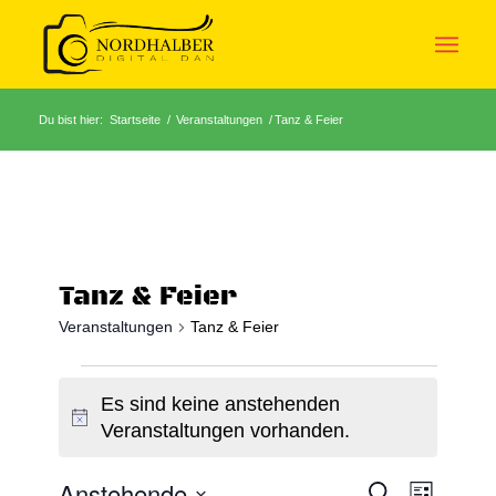
Du bist hier:
Startseite
/
Veranstaltungen
/
Tanz & Feier
Tanz & Feier
Veranstaltungen
Tanz & Feier
Es sind keine anstehenden
Hinweis
Veranstaltungen vorhanden.
Anstehende
Veranstaltu
Veranst
Suche