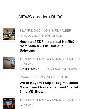
NEWS aus dem BLOG
18. APRIL 2025
/
VON
NORDHALBER
IN
ALLGEMEIN
,
NEWS
,
SPACE
Heute auf ZDF – bald auf Netflix?
Nordhalben – Ein Dorf auf
Schwung!
19. NOVEMBER 2024
/
VON
NORDHALBER
IN
NEWS
SCHLAGWORTE:
DOK-SOAP
,
LIVE SHOW
,
RAUS AUFS LAND
,
WIR IN BAYERN
Wir in Bayern I Super Tag mit tollen
Menschen I Raus aufs Land Staffel
3 – LIVE Show
12. NOVEMBER 2024
/
VON
NORDHALBER
IN
NEWS