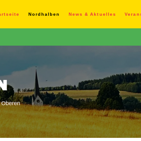
artseite
Nordhalben
News & Aktuelles
Veran
N
m Oberen