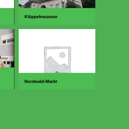
Klöppelmuseum
Nordwald-Markt