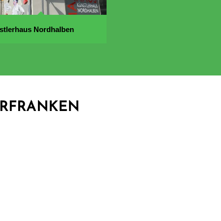
stlerhaus Nordhalben
ERFRANKEN