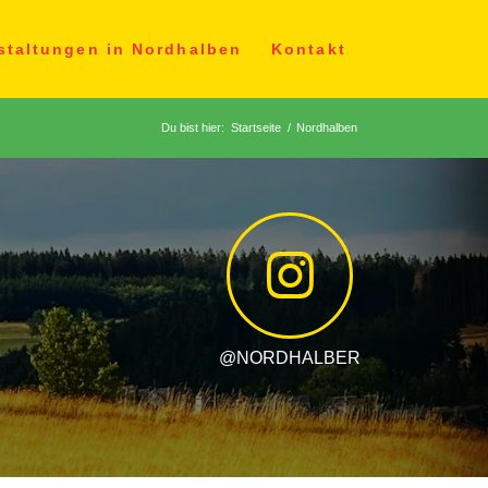
staltungen in Nordhalben
Kontakt
Du bist hier:
Startseite
/
Nordhalben
@NORDHALBER