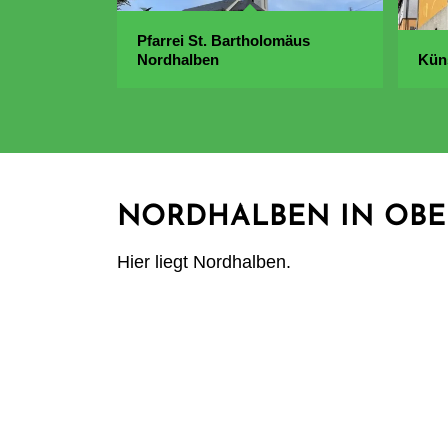
Pfarrei St. Bartholomäus
Nordhalben
Kün
NORDHALBEN IN OB
Hier liegt Nordhalben.