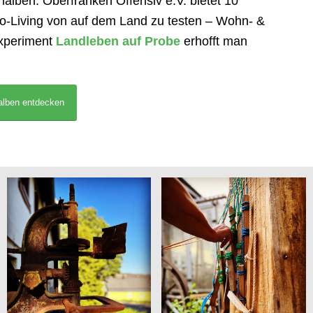
halben. Oberfranken Offensiv e.V. bietet 10
o-Living von auf dem Land zu testen – Wohn- &
Experiment
Landleben auf Probe
erhofft man
alben entdecken