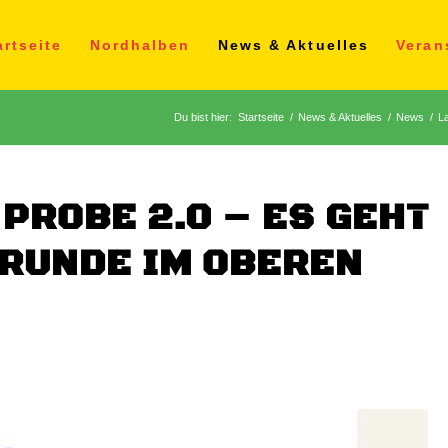
artseite
Nordhalben
News & Aktuelles
Veran
Du bist hier:
Startseite
/
News & Aktuelles
/
News
/
La
PROBE 2.0 – ES GEHT
 RUNDE IM OBEREN