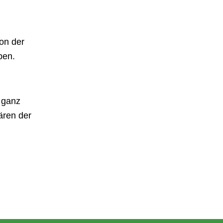
on der
ben.
 ganz
ären der