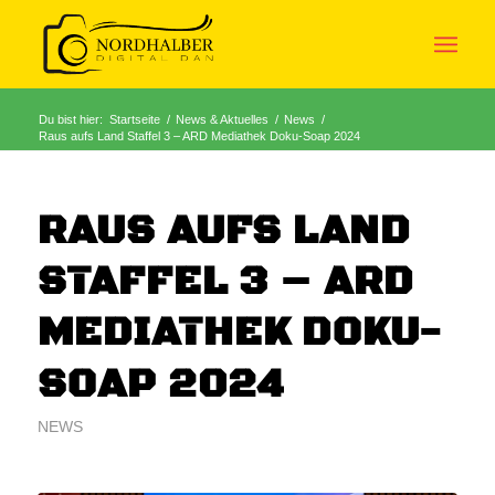
Du bist hier:
Startseite
/
News & Aktuelles
/
News
/
Raus aufs Land Staffel 3 – ARD Mediathek Doku-Soap 2024
RAUS AUFS LAND
STAFFEL 3 – ARD
MEDIATHEK DOKU-
SOAP 2024
NEWS