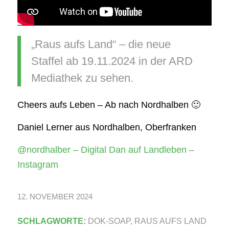
„Raus aufs Land“ – die neue
Staffel ab 19.11.2024 in der ARD
Mediathek zu sehen.
Cheers aufs Leben – Ab nach Nordhalben 🙂
Daniel Lerner aus Nordhalben, Oberfranken
@nordhalber – Digital Dan auf Landleben –
Instagram
12. NOVEMBER 2024
SCHLAGWORTE:
DOK-SOAP
,
RAUS AUFS LAND